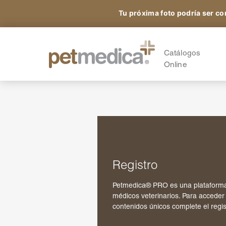
Tu próxima foto podría ser co
Productos
Todas las Especies
A
S
Catálogos
Registrarte y accede 
Online
A
A
los contenidos
A
exclusivos.
O
N
Registro
Petmedica® PRO es una plataforma
®
Petmedica
es una división de Agrovet Market S.A.
médicos veterinarios. Para acceder 
contenidos únicos complete el regis