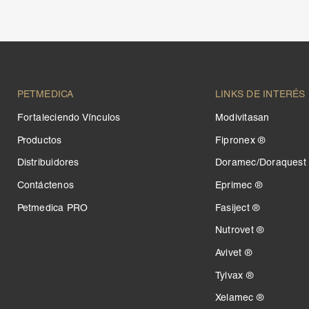
Tobrasone®
Vetamycon 6X
PETMEDICA
LINKS DE INTERÉS
Fortaleciendo Vínculos
Modivitasan
Productos
Fipronex ®
Distribuidores
Doramec/Doraquest
Contáctenos
Eprimec ®
Petmedica PRO
Fasiject ®
Nutrovet ®
Avivet ®
Tylvax ®
Xelamec ®