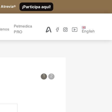
¡Participa aquí!
 Atrevia®
Petmedica
tenos
English
PRO
1
2