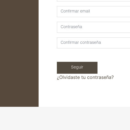
Cipro-Tabs 62.5 Soft Chews
Cipro-Tabs 125 Soft Chews
Liquamox® C IS
Amoxi-Tabs C®-250
Biosporine® 3
Cefoxi-Tabs® C
Cipro-Tabs 250®
Clinda-Tabs® 150 FT
Seguir
Clinda-Tabs® 300 FT
¿Olvidaste tu contraseña?
Enro-Tabs® 150 FT
Enro-Tabs® 50 FT
Liquacef C
Liquamox® C
Otiderma-Cef®
Panaural ® 6X