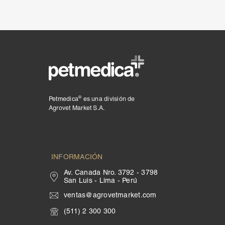
®
Petmedica
es una división de Agrovet Market S.A.
®
Petmedica
es una división de
Agrovet Market S.A.
INFORMACIÓN
Av. Canada Nro. 3792 - 3798
San Luis - Lima - Perú
ventas@agrovetmarket.com
(511) 2 300 300