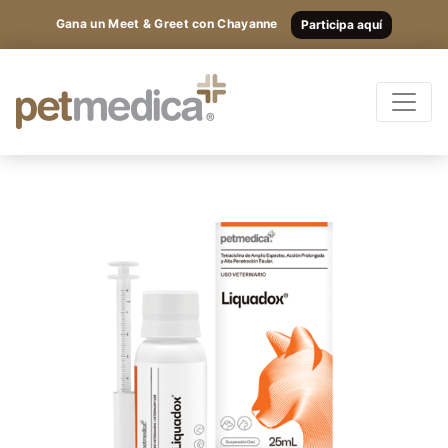
Gana un Meet & Greet con Chayanne
Participa aquí
Productos
Todas las Especies
Registrarte
y
accede
Antibióticos
a los
Suplementos
Antiparasitarios
contenidos
Antiinflamatorios
exclusivos.
Anestésicos
Otros
Nutricionales