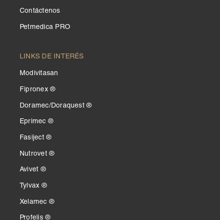
Contáctenos
Petmedica PRO
LINKS DE INTERÉS
Modivitasan
Fipronex ®
Doramec/Doraquest ®
Eprimec ®
Fasiject ®
Nutrovet ®
Avivet ®
Tylvax ®
Xelamec ®
Profelis ®