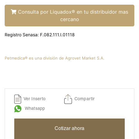
Liquamox® C IS
Amoxi-Tabs C®-250
Consulta por Liquadox® en tu distribuidor mas
cercano
Biosporine® 3
Cefoxi-Tabs® C
Registro Senasa: F.082.111.I.01118
Cipro-Tabs 250®
Clinda-Tabs® 150 FT
Clinda-Tabs® 300 FT
Petmedica® es una división de Agrovet Market S.A.
Enro-Tabs® 150 FT
Enro-Tabs® 50 FT
Liquacef C
Liquamox® C
Ver Inserto
Compartir
Otiderma-Cef®
Whatsapp
Panaural ® 6X
Tobrasone®
Cotizar ahora
Vetamycon 6X