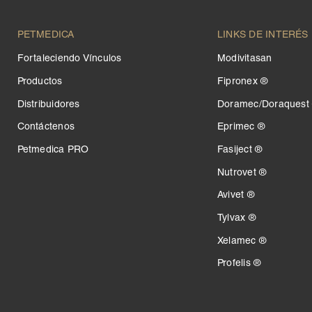
PETMEDICA
LINKS DE INTERÉS
Fortaleciendo Vínculos
Modivitasan
Productos
Fipronex ®
Distribuidores
Doramec/Doraquest
Contáctenos
Eprimec ®
Petmedica PRO
Fasiject ®
Nutrovet ®
Avivet ®
Tylvax ®
Xelamec ®
Profelis ®