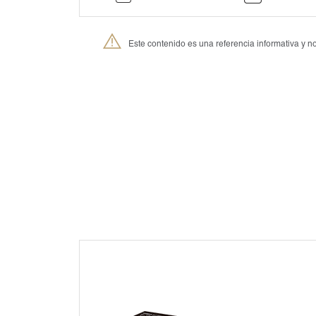
Este contenido es una referencia informativa y
®
Petmedica
es una división de Agrovet Market S.A.