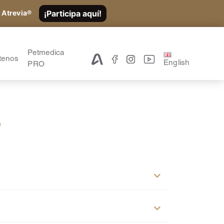
¡Participa aquí!
 Atrevia®
Petmedica
tenos
English
PRO
o