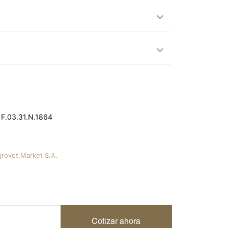
 F.03.31.N.1864
grovet Market S.A.
Cotizar ahora