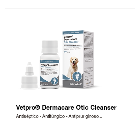
Vetpro® Dermacare Otic Cleanser
Antiséptico - Antifúngico - Antipruriginoso...