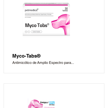
®
Petmedica
es una
división de Agrovet
Market S.A.
Myco-Tabs®
Antimicótico de Amplio Espectro para...