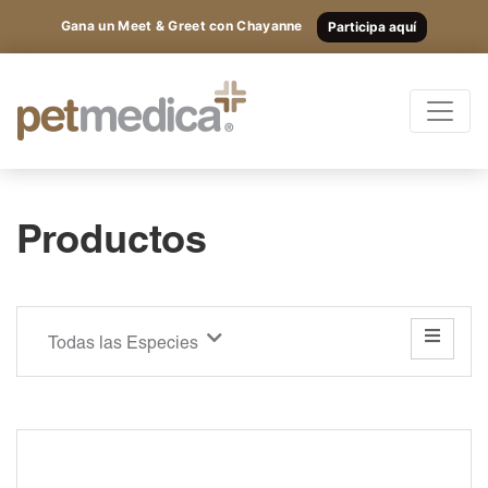
Gana un Meet & Greet con Chayanne
Participa aquí
Productos
Todas las Especies
Registrarte
y
accede
Productos
Antibióticos
a los
Suplementos
Antiparasitarios
contenidos
Antiinflamatorios
Todas las Especies
exclusivos.
Anestésicos
Otros
Nutricionales