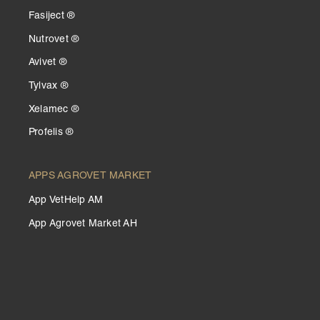
Fasiject ®
Nutrovet ®
Avivet ®
Tylvax ®
Xelamec ®
Profelis ®
APPS AGROVET MARKET
App VetHelp AM
App Agrovet Market AH