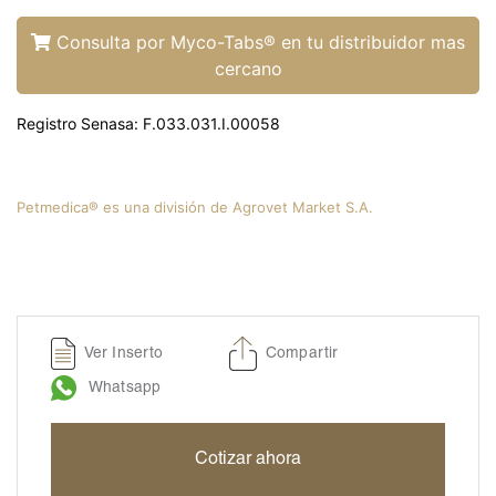
Liquamox® C IS
Amoxi-Tabs C®-250
Consulta por Myco-Tabs® en tu distribuidor mas
cercano
Biosporine® 3
Cefoxi-Tabs® C
Registro Senasa: F.033.031.I.00058
Cipro-Tabs 250®
Clinda-Tabs® 150 FT
Clinda-Tabs® 300 FT
Petmedica® es una división de Agrovet Market S.A.
Enro-Tabs® 150 FT
Enro-Tabs® 50 FT
Liquacef C
Liquamox® C
Ver Inserto
Compartir
Otiderma-Cef®
Whatsapp
Panaural ® 6X
Tobrasone®
Cotizar ahora
Vetamycon 6X