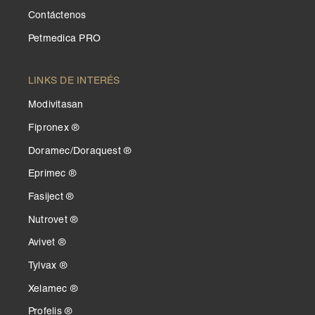
Contáctenos
Petmedica PRO
LINKS DE INTERÉS
Modivitasan
Fipronex ®
Doramec/Doraquest ®
Eprimec ®
Fasiject ®
Nutrovet ®
Avivet ®
Tylvax ®
Xelamec ®
Profelis ®