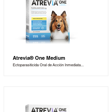
®
Petmedica
es una
división de Agrovet
Market S.A.
Atrevia® One Medium
Ectoparasiticida Oral de Acción Inmediata...