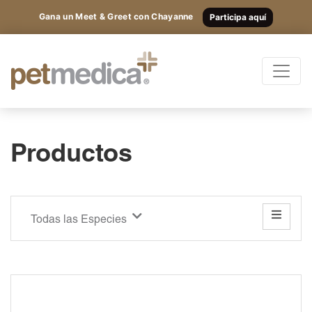
Gana un Meet & Greet con Chayanne
Participa aquí
Productos
Todas las Especies
Registrarte
y
accede
Productos
Antibióticos
a los
Suplementos
Antiparasitarios
contenidos
Antiinflamatorios
Todas las Especies
exclusivos.
Anestésicos
Otros
Nutricionales