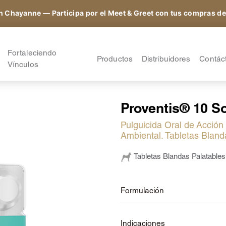
n Chayanne — Participa por el Meet & Greet con tus compras de
ntibióticos
Cipro-Tabs 250 Soft Chews
uplementos
Cefaxam® 4000/2000
Fortaleciendo
Productos
Distribuidores
Contác
a
Vínculos
Solo para médicos
ntiparasitarios
Cefaxam® 2000/1000
veterinarios
ntiinflamatorios
Cefaxam® 1000/500
nestésicos
Cefaxam® 500/250
Proventis® 10 S
Regístrate
tros
Vetamycon® Ear Drops
Pulguicida Oral de Acción
utricionales
Liquadox®
Iniciar sesión
Ambiental. Tabletas Bland
Doxi-Tabs® LB300
Tabletas Blandas Palatables
Marboxi-Tabs® 100
Marboxi-Tabs® 50
Marboxi-Tabs® 25
Formulación
Spiro-Tabs M® 10
Doxi-Tabs® LB100
Indicaciones