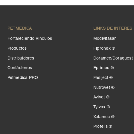
PETMEDICA
LINKS DE INTERÉS
Fortaleciendo Vínculos
Modivitasan
Productos
Fipronex ®
Distribuidores
Doramec/Doraquest
Contáctenos
Eprimec ®
Petmedica PRO
Fasiject ®
Nutrovet ®
Avivet ®
Tylvax ®
Xelamec ®
Profelis ®