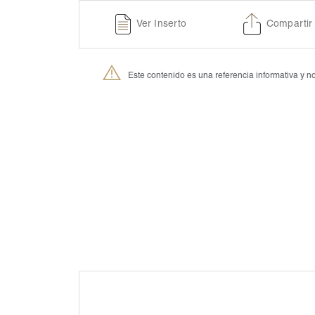
Ver Inserto
Compartir
Este contenido es una referencia informativa y
®
Petmedica
es una división de Agrovet Market S.A.