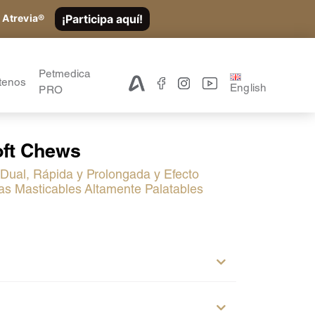
¡Participa aquí!
 Atrevia®
Petmedica
tenos
English
PRO
oft Chews
 Dual, Rápida y Prolongada y Efecto
as Masticables Altamente Palatables