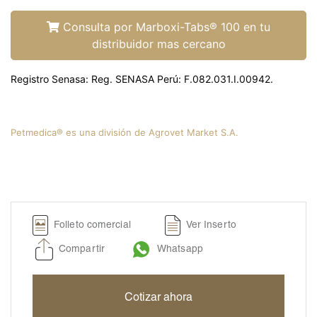
Liquamox® C IS
Amoxi-Tabs C®-250
Consulta por Marboxi-Tabs® 100 en tu
distribuidor mas cercano
Biosporine® 3
Cefoxi-Tabs® C
Registro Senasa: Reg. SENASA Perú: F.082.031.I.00942.
Cipro-Tabs 250®
Clinda-Tabs® 150 FT
Clinda-Tabs® 300 FT
Petmedica® es una división de Agrovet Market S.A.
Enro-Tabs® 150 FT
Enro-Tabs® 50 FT
Liquacef C
Liquamox® C
Folleto comercial
Ver Inserto
Otiderma-Cef®
Compartir
Whatsapp
Panaural ® 6X
Tobrasone®
Cotizar ahora
Vetamycon 6X