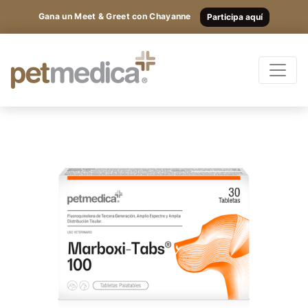
Gana un Meet & Greet con Chayanne
Participa aquí
Productos
Todas las Especies
Registrarte
y
accede
Antibióticos
a los
Suplementos
Antiparasitarios
contenidos
Antiinflamatorios
exclusivos.
Anestésicos
Otros
Nutricionales