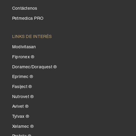
Contáctenos
Petmedica PRO
LINKS DE INTERÉS
Modivitasan
Fipronex ®
Doramec/Doraquest ®
Eprimec ®
Fasiject ®
Nutrovet ®
Avivet ®
Tylvax ®
Xelamec ®