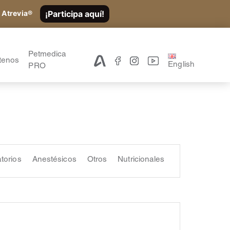
¡Participa aquí!
 Atrevia®
Petmedica
tenos
English
PRO
atorios
Anestésicos
Otros
Nutricionales