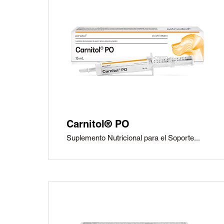
®
Petmedica
es una división de Agrovet Market S.A.
Carnitol® PO
Suplemento Nutricional para el Soporte...