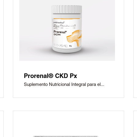
Tobrasone®
Vetamycon 6X
Prorenal® CKD Px
Suplemento Nutricional Integral para el...