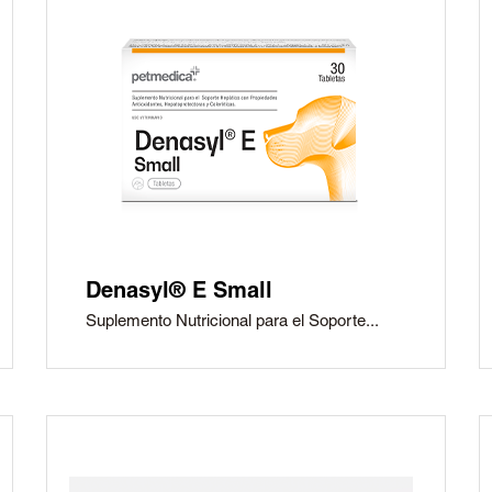
Cipro-Tabs 62.5 Soft Chews
Cipro-Tabs 125 Soft Chews
Liquamox® C IS
Amoxi-Tabs C®-250
Biosporine® 3
Cefoxi-Tabs® C
Cipro-Tabs 250®
Clinda-Tabs® 150 FT
Clinda-Tabs® 300 FT
Denasyl® E Small
Enro-Tabs® 150 FT
Suplemento Nutricional para el Soporte...
Enro-Tabs® 50 FT
Liquacef C
Liquamox® C
Otiderma-Cef®
Panaural ® 6X