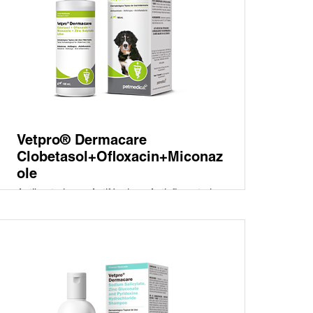
Vetpro® Dermacare
Clobetasol+Ofloxacin+Miconaz
ole
Antibacteriano - Antifúngico - Antinflamatorio