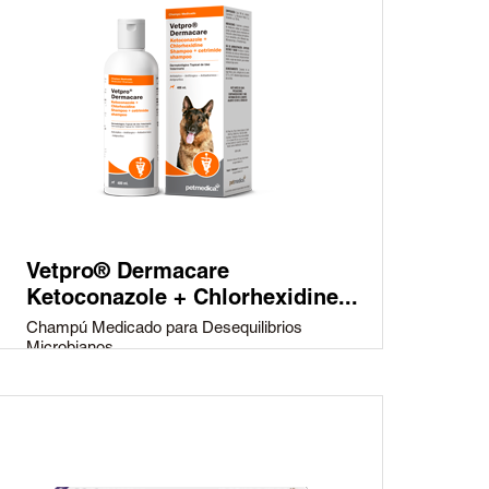
Vetpro® Dermacare
Ketoconazole + Chlorhexidine...
Champú Medicado para Desequilibrios
Microbianos...