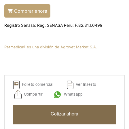
Liquamox® C IS
Amoxi-Tabs C®-250
Comprar ahora
Biosporine® 3
Registro Senasa: Reg. SENASA Peru: F.82.31.I.0499
Cefoxi-Tabs® C
Cipro-Tabs 250®
Clinda-Tabs® 150 FT
Petmedica® es una división de Agrovet Market S.A.
Clinda-Tabs® 300 FT
Enro-Tabs® 150 FT
Enro-Tabs® 50 FT
Liquacef C
Folleto comercial
Ver Inserto
Liquamox® C
Compartir
Whatsapp
Otiderma-Cef®
Panaural ® 6X
Tobrasone®
Cotizar ahora
Vetamycon 6X