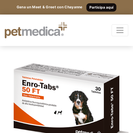
Gana un Meet & Greet con Chayanne
Participa aquí
Productos
Todas las Especies
Registrarte
y
accede
Antibióticos
a los
Suplementos
Antiparasitarios
contenidos
Antiinflamatorios
exclusivos.
Anestésicos
Otros
Nutricionales