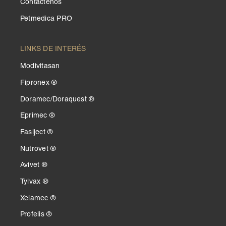
Contáctenos
Petmedica PRO
LINKS DE INTERÉS
Modivitasan
Fipronex ®
Doramec/Doraquest ®
Eprimec ®
Fasiject ®
Nutrovet ®
Avivet ®
Tylvax ®
Xelamec ®
Profelis ®