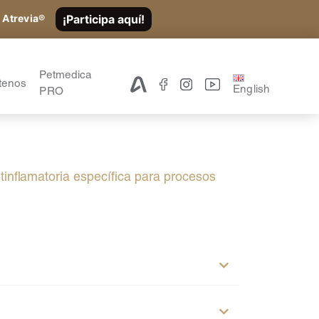
¡Participa aquí!
 Atrevia®
Petmedica
tenos
English
PRO
ntinflamatoria específica para procesos