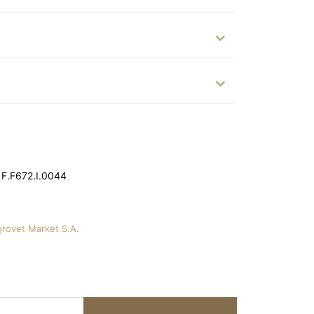
 F.F672.I.0044
grovet Market S.A.