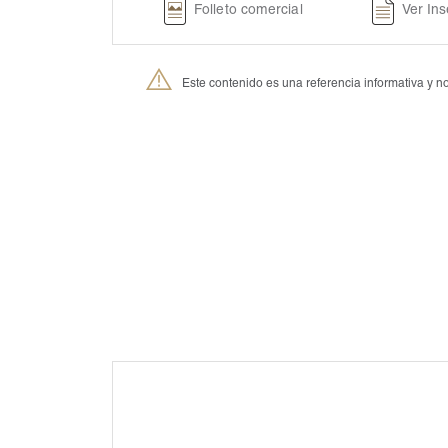
Folleto comercial
Ver Ins
Este contenido es una referencia informativa y
®
Petmedica
es una división de Agrovet Market S.A.