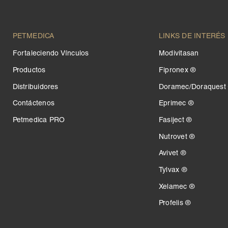
PETMEDICA
LINKS DE INTERÉS
Fortaleciendo Vínculos
Modivitasan
Productos
Fipronex ®
Distribuidores
Doramec/Doraquest
Contáctenos
Eprimec ®
Petmedica PRO
Fasiject ®
Nutrovet ®
Avivet ®
Tylvax ®
Xelamec ®
Profelis ®