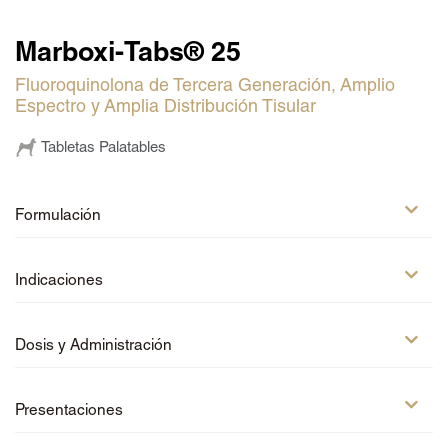
Cipro-Tabs 250 Soft Chews
Solo para médicos veterinarios
Cefaxam® 4000/2000
Marboxi-Tabs® 25
Cefaxam® 2000/1000
Fluoroquinolona de Tercera Generación, Amplio
Cefaxam® 1000/500
Regístrate
Espectro y Amplia Distribución Tisular
Cefaxam® 500/250
Iniciar sesión
Tabletas Palatables
Vetamycon® Ear Drops
Liquadox®
Doxi-Tabs® LB300
Formulación
Marboxi-Tabs® 100
®
Petmedica
es una
Marboxi-Tabs® 50
división de Agrovet
Indicaciones
Market S.A.
Marboxi-Tabs® 25
Spiro-Tabs M® 10
Dosis y Administración
Doxi-Tabs® LB100
Cipro-Tabs 62.5 Soft Chews
Presentaciones
Cipro-Tabs 125 Soft Chews