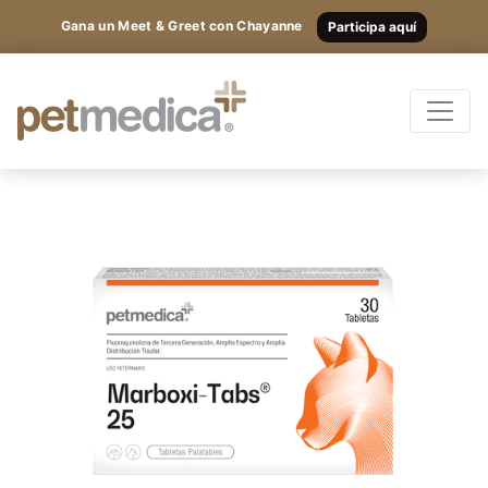
Gana un Meet & Greet con Chayanne
Participa aquí
Productos
Todas las Especies
Registrarte
y
accede
Antibióticos
a los
Suplementos
Antiparasitarios
contenidos
Antiinflamatorios
exclusivos.
Anestésicos
Otros
Nutricionales