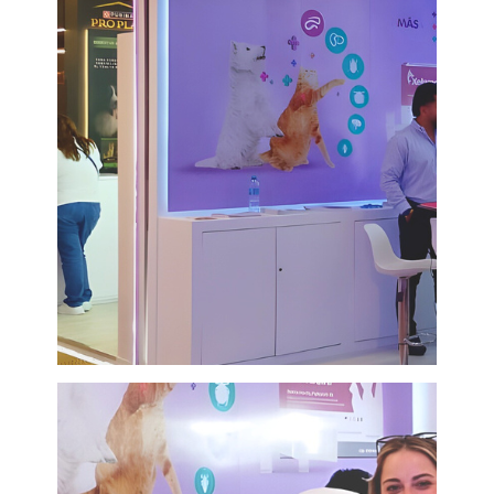
®
Petmedica
es una
división de Agrovet
Market S.A.