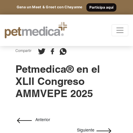
Gana un Meet & Greet con Chayanne
Participa aquí
Productos
Todas las Especies
Registrarte
y
Compartir
accede
Antibióticos
Petmedica® en el
a los
Suplementos
XLII Congreso
Antiparasitarios
contenidos
AMMVEPE 2025
Antiinflamatorios
exclusivos.
Anestésicos
Otros
Nutricionales
Anterior
Siguiente