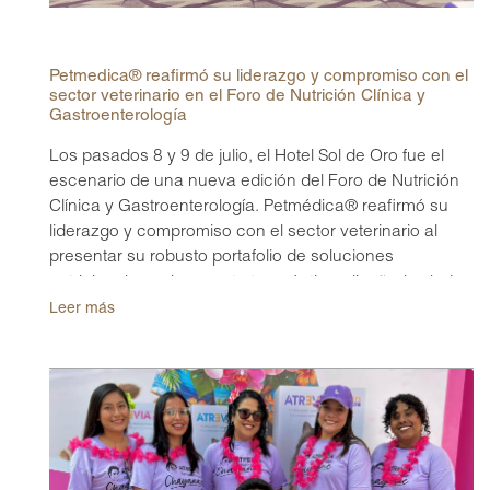
Petmedica® reafirmó su liderazgo y compromiso con el
sector veterinario en el Foro de Nutrición Clínica y
Gastroenterología
Los pasados 8 y 9 de julio, el Hotel Sol de Oro fue el
escenario de una nueva edición del Foro de Nutrición
Clínica y Gastroenterología. Petmédica® reafirmó su
liderazgo y compromiso con el sector veterinario al
presentar su robusto portafolio de soluciones
nutricionales y de soporte terapéutico, diseñadas bajo
los más altos estándares de calidad científica.
Leer más