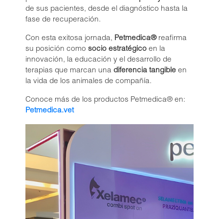
Liquamox® C IS
de sus pacientes, desde el diagnóstico hasta la
Amoxi-Tabs C®-250
fase de recuperación.
Biosporine® 3
Con esta exitosa jornada,
Petmedica®
reafirma
Cefoxi-Tabs® C
su posición como
socio estratégico
en la
innovación, la educación y el desarrollo de
Cipro-Tabs 250®
terapias que marcan una
diferencia tangible
en
Clinda-Tabs® 150 FT
la vida de los animales de compañía.
Clinda-Tabs® 300 FT
Conoce más de los productos Petmedica® en:
Enro-Tabs® 150 FT
Petmedica.vet
Enro-Tabs® 50 FT
Liquacef C
Liquamox® C
Otiderma-Cef®
Panaural ® 6X
Tobrasone®
Vetamycon 6X