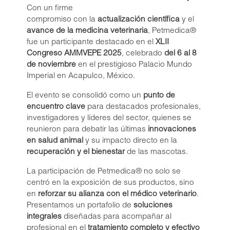
Cipro-Tabs 250 Soft Chews
Solo para médicos veterinarios
Con un firme
Cefaxam® 4000/2000
compromiso con la
actualización científica
y el
avance de la medicina veterinaria
, Petmedica®
Cefaxam® 2000/1000
fue un participante destacado en el
XLII
Cefaxam® 1000/500
Regístrate
Congreso AMMVEPE 2025
, celebrado
del 6 al 8
Cefaxam® 500/250
de noviembre
en el prestigioso Palacio Mundo
Iniciar sesión
Imperial en Acapulco, México.
Vetamycon® Ear Drops
Liquadox®
El evento se consolidó como un
punto de
encuentro clave
para destacados profesionales,
Doxi-Tabs® LB300
investigadores y líderes del sector, quienes se
Marboxi-Tabs® 100
reunieron para debatir las últimas
innovaciones
®
Petmedica
es una
Marboxi-Tabs® 50
en salud animal
y su impacto directo en la
división de Agrovet
recuperación y el bienestar
de las mascotas.
Market S.A.
Marboxi-Tabs® 25
Spiro-Tabs M® 10
La participación de Petmedica® no solo se
centró en la exposición de sus productos, sino
Doxi-Tabs® LB100
en
reforzar su alianza con el médico veterinario
.
Cipro-Tabs 62.5 Soft Chews
Presentamos un portafolio de
soluciones
Cipro-Tabs 125 Soft Chews
integrales
diseñadas para acompañar al
profesional en el
tratamiento completo y efectivo