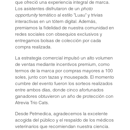
Liquamox® C IS
que ofreció una experiencia integral de marca.
Los asistentes disfrutaron de un
photo
Amoxi-Tabs C®-250
opportunity
temático al estilo "Luau" y trivias
Biosporine® 3
interactivas en un tótem digital. Además,
Cefoxi-Tabs® C
premiamos la fidelidad de nuestra comunidad en
redes sociales con obsequios exclusivos y
Cipro-Tabs 250®
entregamos bolsas de colección por cada
Clinda-Tabs® 150 FT
compra realizada.
Clinda-Tabs® 300 FT
La estrategia comercial impulsó un alto volumen
Enro-Tabs® 150 FT
de ventas mediante incentivos premium, como
Enro-Tabs® 50 FT
termos de la marca por compras mayores a 100
soles, junto con tazas y mousepads. El momento
Liquacef C
cumbre del evento fueron los sorteos realizados
Liquamox® C
entre ambos días, donde cinco afortunados
ganadores obtuvieron un año de protección con
Otiderma-Cef®
Atrevia Trio Cats.
Panaural ® 6X
Desde Petmedica, agradecemos la excelente
Tobrasone®
acogida del público y el respaldo de los médicos
Vetamycon 6X
veterinarios que recomiendan nuestra ciencia.