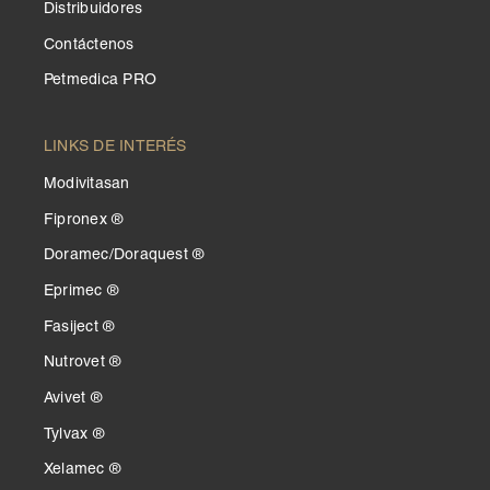
Distribuidores
Contáctenos
Petmedica PRO
LINKS DE INTERÉS
Modivitasan
Fipronex ®
Doramec/Doraquest ®
Eprimec ®
Fasiject ®
Nutrovet ®
Avivet ®
Tylvax ®
Xelamec ®