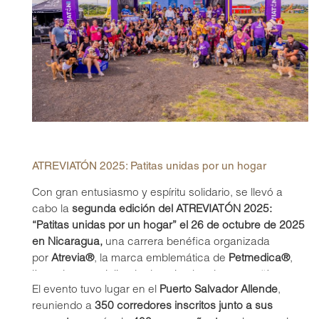
ATREVIATÓN 2025: Patitas unidas por un hogar
Con gran entusiasmo y espíritu solidario, se llevó a
cabo la
segunda edición del ATREVIATÓN 2025:
“Patitas unidas por un hogar” el 26 de octubre de 2025
en Nicaragua,
una carrera benéfica organizada
por
Atrevia®
, la marca emblemática de
Petmedica®
,
línea de especializada de animales de compañía
El evento tuvo lugar en el
Puerto Salvador Allende
,
de
Agrovet Market
. Una jornada donde la solidaridad y
reuniendo a
350 corredores inscritos junto a sus
el amor por los animales se unieron por una gran