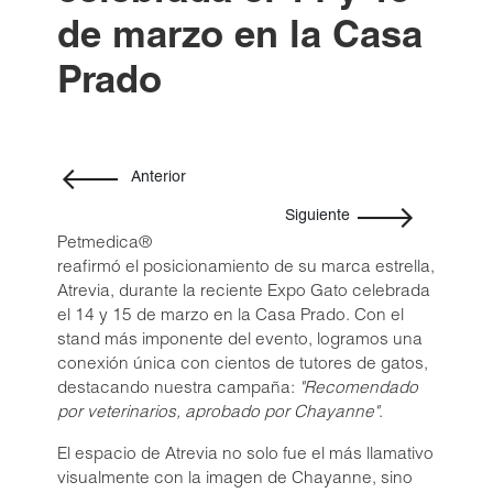
Cipro-Tabs 250 Soft Chews
Solo para médicos veterinarios
de marzo en la Casa
Cefaxam® 4000/2000
Cefaxam® 2000/1000
Prado
Cefaxam® 1000/500
Regístrate
Cefaxam® 500/250
Iniciar sesión
Vetamycon® Ear Drops
Anterior
Liquadox®
Siguiente
Doxi-Tabs® LB300
Petmedica®
Marboxi-Tabs® 100
reafirmó el posicionamiento de su marca estrella,
®
Petmedica
es una
Atrevia, durante la reciente Expo Gato celebrada
Marboxi-Tabs® 50
división de Agrovet
el 14 y 15 de marzo en la Casa Prado. Con el
Market S.A.
Marboxi-Tabs® 25
stand más imponente del evento, logramos una
conexión única con cientos de tutores de gatos,
Spiro-Tabs M® 10
destacando nuestra campaña:
"Recomendado
Doxi-Tabs® LB100
por veterinarios, aprobado por Chayanne"
.
Cipro-Tabs 62.5 Soft Chews
El espacio de Atrevia no solo fue el más llamativo
Cipro-Tabs 125 Soft Chews
visualmente con la imagen de Chayanne, sino