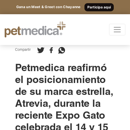
Gana un Meet & Greet con Chayanne
Participa aquí
Productos
Todas las Especies
Registrarte
y
Compartir
accede
Antibióticos
Petmedica reafirmó
a los
Suplementos
el posicionamiento
Antiparasitarios
contenidos
de su marca estrella,
Antiinflamatorios
exclusivos.
Anestésicos
Atrevia, durante la
Otros
reciente Expo Gato
Nutricionales
celebrada el 14 y 15