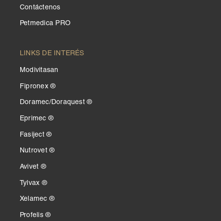
Contáctenos
Petmedica PRO
LINKS DE INTERÉS
Modivitasan
Fipronex ®
Doramec/Doraquest ®
Eprimec ®
Fasiject ®
Nutrovet ®
Avivet ®
Tylvax ®
Xelamec ®
Profelis ®