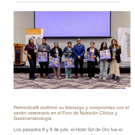
®
Petmedica
es una
división de Agrovet
Market S.A.
Petmedica® reafirmó su liderazgo y compromiso con el
sector veterinario en el Foro de Nutrición Clínica y
Gastroenterología
Los pasados 8 y 9 de julio, el Hotel Sol de Oro fue el