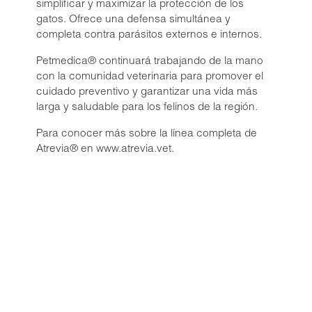
Liquamox® C IS
simplificar y maximizar la protección de los
gatos. Ofrece una defensa simultánea y
Amoxi-Tabs C®-250
completa contra parásitos externos e internos.
Biosporine® 3
Petmedica® continuará trabajando de la mano
Cefoxi-Tabs® C
con la comunidad veterinaria para promover el
Cipro-Tabs 250®
cuidado preventivo y garantizar una vida más
Clinda-Tabs® 150 FT
larga y saludable para los felinos de la región.
Clinda-Tabs® 300 FT
Para conocer más sobre la línea completa de
Enro-Tabs® 150 FT
Atrevia® en www.atrevia.vet.
Enro-Tabs® 50 FT
Liquacef C
Liquamox® C
Otiderma-Cef®
Panaural ® 6X
Tobrasone®
Vetamycon 6X