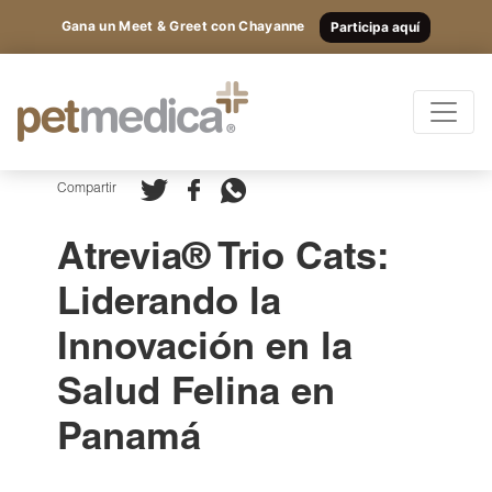
Gana un Meet & Greet con Chayanne
Participa aquí
Productos
Todas las Especies
Registrarte
y
Compartir
accede
Antibióticos
Atrevia® Trio Cats:
a los
Suplementos
Liderando la
Antiparasitarios
contenidos
Innovación en la
Antiinflamatorios
exclusivos.
Anestésicos
Salud Felina en
Otros
Panamá
Nutricionales