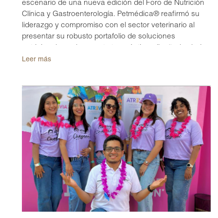
escenario de una nueva edición del Foro de Nutrición
Clínica y Gastroenterología. Petmédica® reafirmó su
liderazgo y compromiso con el sector veterinario al
presentar su robusto portafolio de soluciones
nutricionales y de soporte terapéutico, diseñadas bajo
los más altos estándares de calidad científica.
Leer más