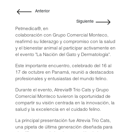
Cipro-Tabs 250 Soft Chews
Solo para médicos veterinarios
Cefaxam® 4000/2000
Anterior
Cefaxam® 2000/1000
Siguiente
Cefaxam® 1000/500
Petmedica®, en
Regístrate
colaboración con Grupo Comercial Monteco,
Cefaxam® 500/250
Iniciar sesión
reafirmó su liderazgo y compromiso con la salud
Vetamycon® Ear Drops
y el bienestar animal al participar activamente en
Liquadox®
el evento "La Nación del Gato y Dermatología".
Doxi-Tabs® LB300
Este importante encuentro, celebrado del 16 al
Marboxi-Tabs® 100
17 de octubre en Panamá, reunió a destacados
®
Petmedica
es una
profesionales y entusiastas del mundo felino.
Marboxi-Tabs® 50
división de Agrovet
Market S.A.
Marboxi-Tabs® 25
Durante el evento, Atrevia® Trio Cats y Grupo
Comercial Monteco tuvieron la oportunidad de
Spiro-Tabs M® 10
compartir su visión centrada en la innovación, la
Doxi-Tabs® LB100
salud y la excelencia en el cuidado felino.
Cipro-Tabs 62.5 Soft Chews
La principal presentación fue Atrevia Trio Cats,
Cipro-Tabs 125 Soft Chews
una pipeta de última generación diseñada para